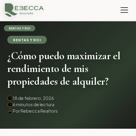
RENTAS Y ROI
RENTAS Y ROI
RENTAS Y ROI
RENTAS Y ROI
¿Cómo puedo maximizar el
rendimiento de mis
propiedades de alquiler?
18 de febrero, 2026
6 minutos de lectura
Por Rebecca Realtors