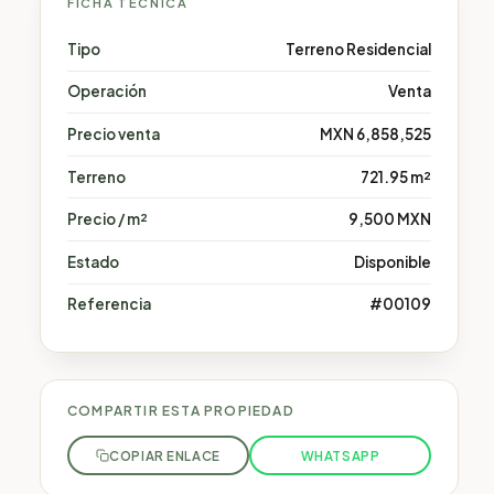
FICHA TÉCNICA
Tipo
Terreno Residencial
Operación
Venta
Precio venta
MXN 6,858,525
Terreno
721.95 m²
Precio / m²
9,500 MXN
Estado
Disponible
Referencia
#00109
COMPARTIR ESTA PROPIEDAD
COPIAR ENLACE
WHATSAPP