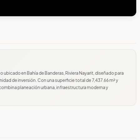
do ubicado en Bahía de Banderas, Riviera Nayarit, diseñado para
nidad de inversión. Con una superficie total de 7,437.66 m² y
 combina planeación urbana, infraestructura moderna y