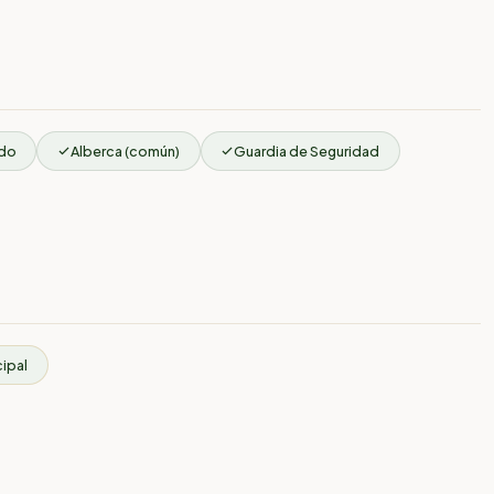
ado
Alberca (común)
Guardia de Seguridad
cipal