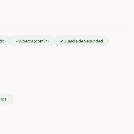
ado
Alberca (común)
Guardia de Seguridad
cipal