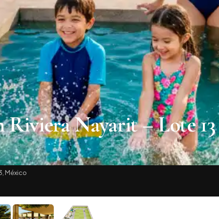
 Riviera Nayarit – Lote 13 
3, México