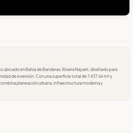
do ubicado en Bahía de Banderas, Riviera Nayarit, diseñado para
nidad de inversión. Con una superficie total de 7,437.66 m² y
 combina planeación urbana, infraestructura moderna y