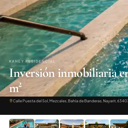
KANEY RESIDENCIAL
Inversión inmobiliaria en
m²
Calle Puesta del Sol, Mezcales, Bahía de Banderas, Nayarit, 6340